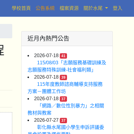
(current)
學校首頁
公告系統
檔案資源
關於水尾
登入
近月內熱門公告
程
2026-07-18
41
115/08/03「志願服務基礎訓練及
志願服務特殊訓練-社會福利類」
2026-07-18
39
115年度教師諮商輔導支持服務
方案－團體工作坊
2026-07-18
37
「網路／數位性別暴力」之相關
教材與教案
2026-07-27
37
彰化縣水尾國小學生申訴評議委