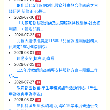
34
彰化縣115年度個別化教育計畫與合作諮詢之實
踐研習:新修正iep撰...
2026-07-30
34
「志願服務基礎訓練及志願服務特殊訓練-社會福
利類」，報名即將...
2026-07-23
33
北醫大進修推廣處115年「兒童課後照顧服務人
員職前180小時訓練第...
2026-08-01
31
運動安全(抗高溫)宣導
2026-07-23
30
115年度教師諮商輔導支持服務方案－團體工作
坊-二
2026-07-27
29
教育部國教署-學生事務資訊暨活動網站-「學生
申訴及再申訴專區」
2026-08-03
28
彰化縣溪州鄉水尾國民小學115學年度普通班長