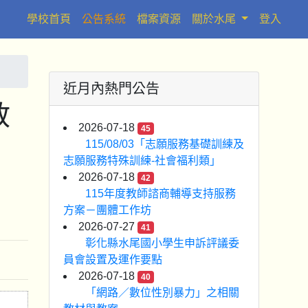
(current)
學校首頁
公告系統
檔案資源
關於水尾
登入
近月內熱門公告
教
2026-07-18
45
115/08/03「志願服務基礎訓練及
志願服務特殊訓練-社會福利類」
2026-07-18
42
115年度教師諮商輔導支持服務
方案－團體工作坊
2026-07-27
41
彰化縣水尾國小學生申訴評議委
員會設置及運作要點
2026-07-18
40
「網路／數位性別暴力」之相關