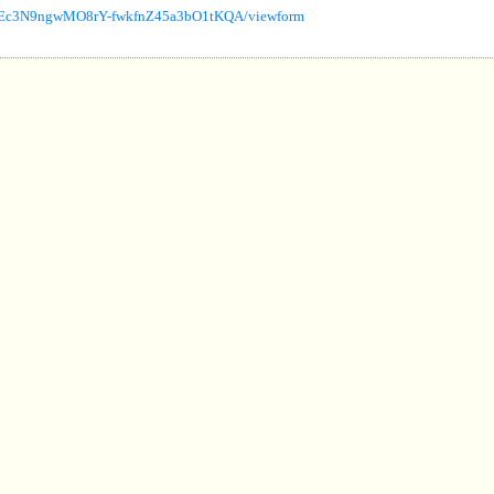
fdEEc3N9ngwMO8rY-fwkfnZ45a3bO1tKQA/viewform