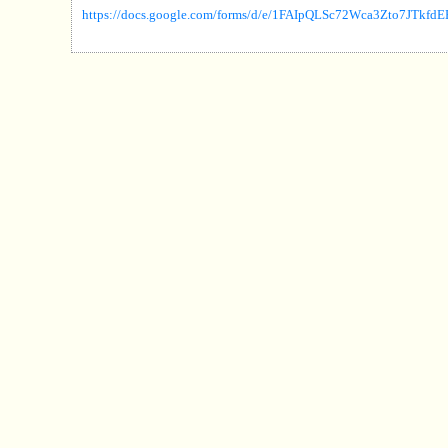
https://docs.google.com/forms/d/e/1FAIpQLSc72Wca3Zto7JTk