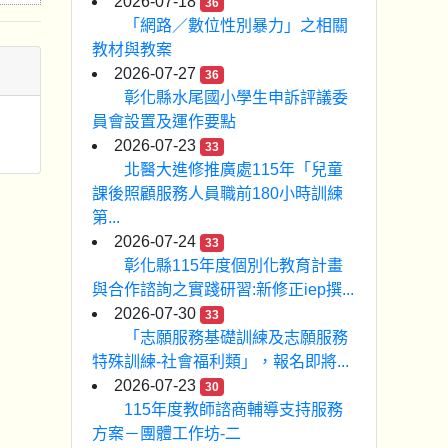
2026-07-18
36
「網路／數位性別暴力」之相關
教材與教案
2026-07-27
36
彰化縣水尾國小學生申訴評議委
員會設置及運作要點
2026-07-23
33
北醫大進修推廣處115年「兒童
課後照顧服務人員職前180小時訓練
第...
2026-07-24
33
彰化縣115年度個別化教育計畫
與合作諮詢之實踐研習:新修正iep撰...
2026-07-30
33
「志願服務基礎訓練及志願服務
特殊訓練-社會福利類」，報名即將...
2026-07-23
30
115年度教師諮商輔導支持服務
方案－團體工作坊-二