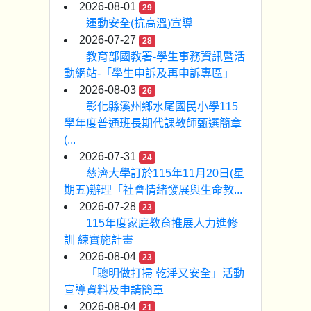
2026-08-01
29
運動安全(抗高溫)宣導
2026-07-27
28
教育部國教署-學生事務資訊暨活
動網站-「學生申訴及再申訴專區」
2026-08-03
26
彰化縣溪州鄉水尾國民小學115
學年度普通班長期代課教師甄選簡章
(...
2026-07-31
24
慈濟大學訂於115年11月20日(星
期五)辦理「社會情緒發展與生命教...
2026-07-28
23
115年度家庭教育推展人力進修
訓 練實施計畫
2026-08-04
23
「聰明做打掃 乾淨又安全」活動
宣導資料及申請簡章
2026-08-04
21