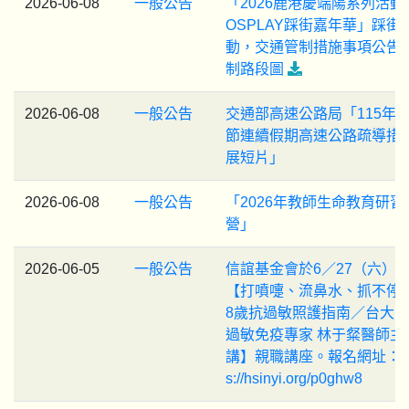
2026-06-08
一般公告
「2026鹿港慶端陽系列活動
OSPLAY踩街嘉年華」踩街
動，交通管制措施事項公告
制路段圖
2026-06-08
一般公告
交通部高速公路局「115年
節連續假期高速公路疏導措
展短片」
2026-06-08
一般公告
「2026年教師生命教育研習
營」
2026-06-05
一般公告
信誼基金會於6／27（六）
【打噴嚏、流鼻水、抓不停？
8歲抗過敏照護指南／台大
過敏免疫專家 林于粲醫師主
講】親職講座。報名網址：ht
s://hsinyi.org/p0ghw8