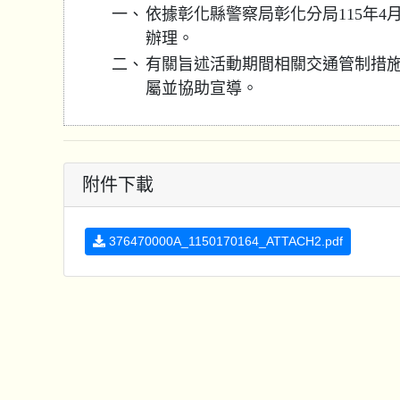
一、
依據彰化縣警察局彰化分局115年4月3
辦理。
二、
有關旨述活動期間相關交通管制措
屬並協助宣導。
附件下載
376470000A_1150170164_ATTACH2.pdf