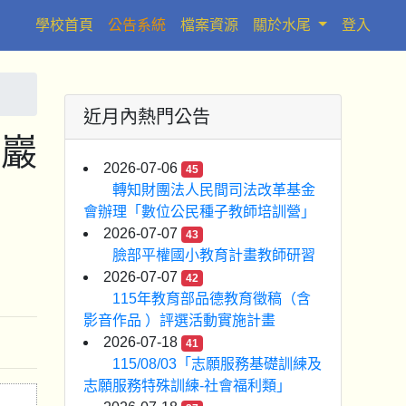
(current)
學校首頁
公告系統
檔案資源
關於水尾
登入
近月內熱門公告
山巖
2026-07-06
45
轉知財團法人民間司法改革基金
會辦理「數位公民種子教師培訓營」
2026-07-07
43
臉部平權國小教育計畫教師研習
2026-07-07
42
115年教育部品德教育徵稿（含
影音作品 ）評選活動實施計畫
2026-07-18
41
115/08/03「志願服務基礎訓練及
志願服務特殊訓練-社會福利類」