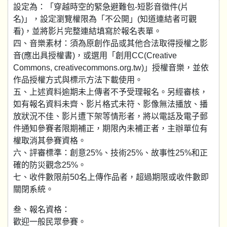
設定為：「穿越時空的緊急避難包-短影音徵件(片
名)」，設定瀏覽權限為「不公開」(知道連結者可觀
看)，並將影片完整連結填寫於報名表單。
四、音樂素材：須為原創作品或其他合法取得授權之影
音(應出具授權書)，或選用「創用CC(Creative
Commons, creativecommons.org.tw)」授權音樂，並依
作品授權方式與標示方法下載使用。
五、上述資料逾期未上傳者不予受理報名。另經審核，
如有報名資料未齊、影片格式未符、影像無法播放、播
放狀況不佳、影片遭下架等情形者，將以電話及電子郵
件通知參賽者限期補正，期限內未補正者，主辦單位有
權取消其參賽資格。
六、評審標準：創意25%、技術25%、故事性25%和正
確的防災觀念25%。
七、收件數限前50名上傳作品者，超過期限或收件數即
關閉系統。
叁、報名資格：
歡迎一般民眾參賽。