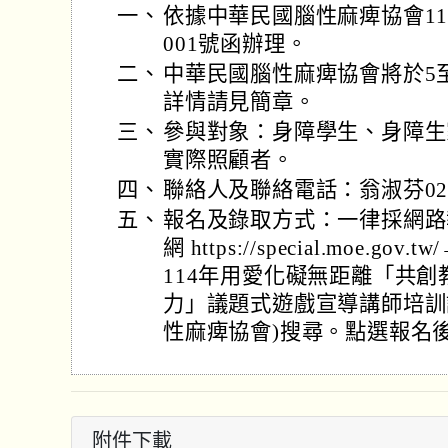
一、
依據中華民國腦性麻痺協會114年
001號函辦理。
二、
中華民國腦性麻痺協會將於5至
詳情請見簡章。
三、
參與對象：身障學生、身障生
實際照顧者。
四、
聯絡人及聯絡電話：翁淑芬02-28
五、
報名及錄取方式：一律採網路
網 https://special.moe
114年用愛化礙無距離「共
力」議題式遊戲宣導講師培訓
性麻痺協會)搜尋。點選報名
附件下載