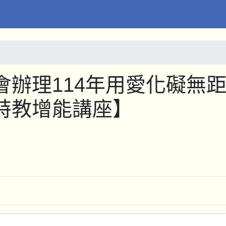
辦理114年用愛化礙無
特教增能講座】