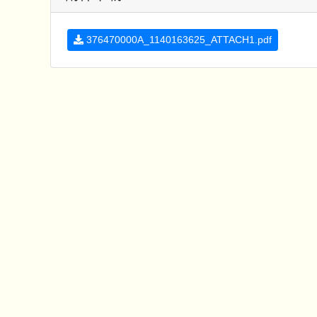
376470000A_1140163625_ATTACH1.pdf