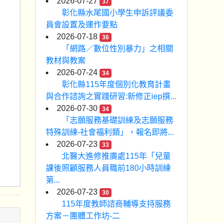
2026-07-27
37
彰化縣水尾國小學生申訴評議委
員會設置及運作要點
2026-07-18
36
「網路／數位性別暴力」之相關
教材與教案
2026-07-24
34
彰化縣115年度個別化教育計畫
與合作諮詢之實踐研習:新修正iep撰...
2026-07-30
34
「志願服務基礎訓練及志願服務
特殊訓練-社會福利類」，報名即將...
2026-07-23
33
北醫大進修推廣處115年「兒童
課後照顧服務人員職前180小時訓練
第...
2026-07-23
30
115年度教師諮商輔導支持服務
方案－團體工作坊-二