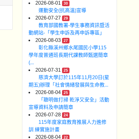
2026-08-01
30
運動安全(抗高溫)宣導
2026-07-27
29
教育部國教署-學生事務資訊暨活
動網站-「學生申訴及再申訴專區」
2026-08-03
27
彰化縣溪州鄉水尾國民小學115
學年度普通班長期代課教師甄選簡章
(...
2026-07-31
25
慈濟大學訂於115年11月20日(星
期五)辦理「社會情緒發展與生命教...
2026-08-04
25
「聰明做打掃 乾淨又安全」活動
宣導資料及申請簡章
2026-07-28
24
115年度家庭教育推展人力進修
訓 練實施計畫
2026-08-04
22